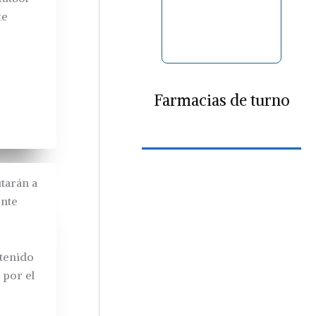
te
Farmacias de turno
tarán a
onte
etenido
 por el