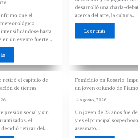
026
desarrolló una charla-deba
nfirmó que el
acerca del arte, la cultura…
meteorológico
Leer más
 intensificándose hasta
e en un evento fuerte…
ás
 retiró el capítulo de
Femicidio en Rosario: impu
ación de tierras
un joven oriundo de Piam
026
4 Agosto, 2026
te presión social y sin
Un joven de 23 años fue d
arantizados, el
y es el principal sospechoso
 decidió retirar del…
asesinato…