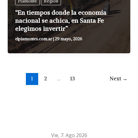
Piamonte
Región
“En tiempos donde la economía
nacional se achica, en Santa Fe
elegimos invertir”
elpiamontes.com.ar
|
29 mayo, 2026
1
2
…
13
Next
→