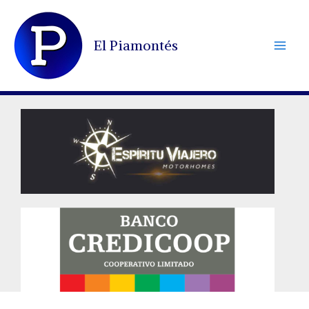
Ir
al
El Piamontés
contenido