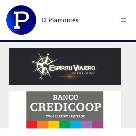
Ir
al
El Piamontés
contenido