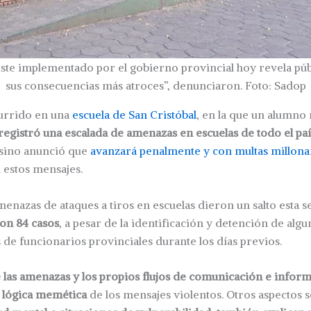
uste implementado por el gobierno provincial hoy revela pú
sus consecuencias más atroces”, denunciaron. Foto: Sadop
currido en una
escuela de San Cristóbal
, en la que un alumno 
registró una escalada de amenazas en escuelas de todo el paí
sino anunció que
avanzará penalmente y con multas millona
 estos mensajes.
amenazas de ataques a tiros en escuelas dieron un salto esta
ron 84 casos
, a pesar de la identificación y detención de alg
s de funcionarios provinciales durante los días previos.
e las amenazas y los propios flujos de comunicación e infor
a lógica memética
de los mensajes violentos. Otros aspectos 