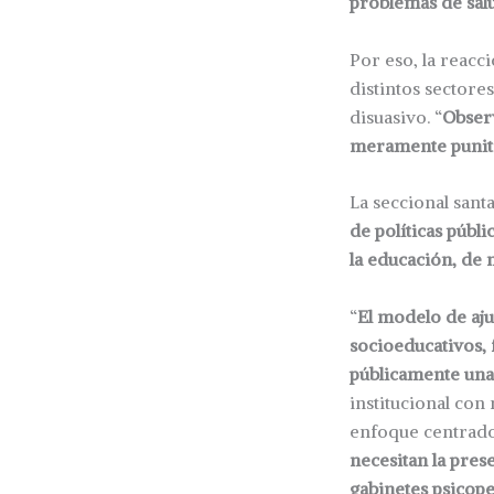
problemas de salu
Por eso, la reacc
distintos sectore
disuasivo. “
Observ
meramente puniti
La seccional sant
de políticas públi
la educación, de 
“
El modelo de aju
socioeducativos,
públicamente una
institucional con
enfoque centrado 
necesitan la pres
gabinetes psicope