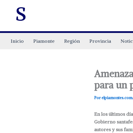
s
Inicio
Piamonte
Región
Provincia
Notic
Amenazas
para un 
Por
elpiamontes.com
En los últimos dí
Gobierno santafe
autores y sus fami