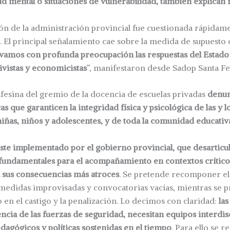
d mental o situaciones de vulnerabilidad, también explican
ión de la administración provincial fue cuestionada rápidam
s. El principal señalamiento cae sobre la medida de supuesto 
amos con profunda preocupación las respuestas del Estado 
vistas y economicistas
”, manifestaron desde Sadop Santa Fe
afesina del gremio de la docencia de escuelas privadas
denun
cas que garanticen la integridad física y psicológica de las y 
niñas, niños y adolescentes, y de toda la comunidad educativ
ste implementado por el gobierno provincial, que desarticul
 fundamentales para el acompañamiento en contextos crítico
 sus consecuencias más atroces
. Se pretende recomponer e
 medidas improvisadas y convocatorias vacías, mientras se 
en el castigo y la penalización. Lo decimos con claridad:
las
encia de las fuerzas de seguridad, necesitan equipos interdisc
dagógicos y políticas sostenidas en el tiempo
. Para ello se 