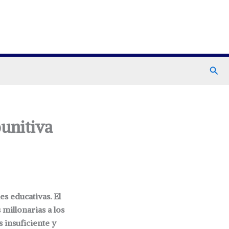
Busc
unitiva
s educativas. El
millonarias a los
s insuficiente y