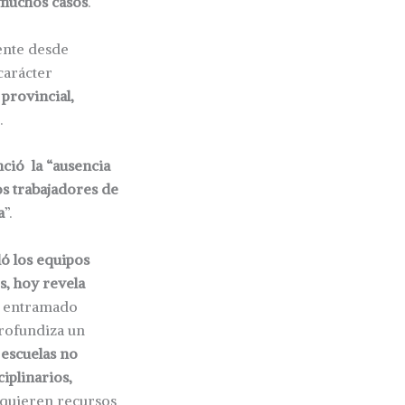
 muchos casos
.
ente desde
carácter
provincial,
.
ció la “ausencia
los trabajadores de
a
”.
ó los equipos
s, hoy revela
l entramado
profundiza un
 escuelas no
iplinarios,
requieren recursos