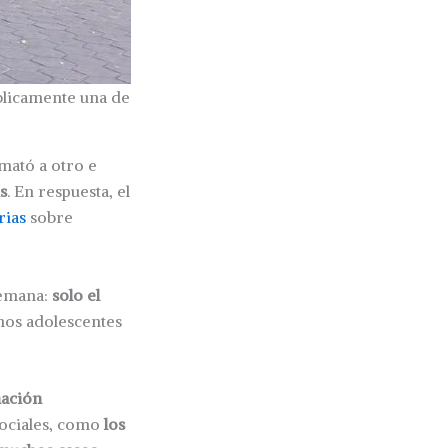
blicamente una de
mató a otro e
s
. En respuesta, el
rias
sobre
 semana:
solo el
unos adolescentes
mación
sociales, como
los