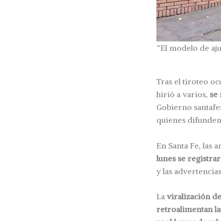
“El modelo de aj
Tras el tiroteo o
hirió a varios,
se 
Gobierno santafe
quienes difunden
En Santa Fe, las 
lunes se registra
y las advertencia
La
viralización d
retroalimentan l