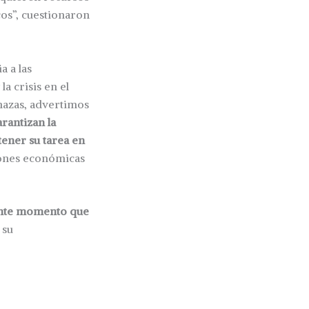
cos”, cuestionaron
a a las
a crisis en el
enazas, advertimos
arantizan la
tener su tarea en
ciones económicas
pante momento que
 su