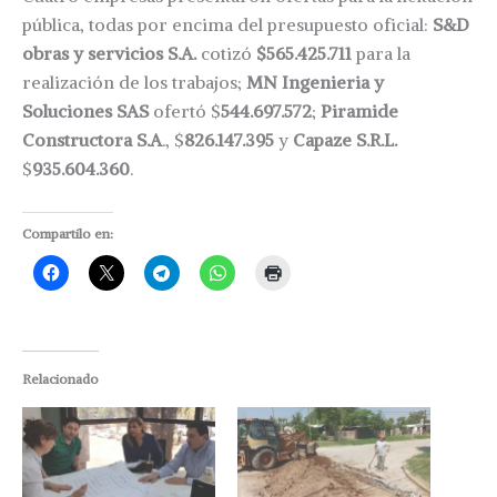
pública, todas por encima del presupuesto oficial:
S&D
obras y servicios S.A.
cotizó
$565.425.711
para la
realización de los trabajos;
MN Ingenieria y
Soluciones SAS
ofertó $
544.697.572
;
Piramide
Constructora S.A
., $
826.147.395
y
Capaze S.R.L.
$
935.604.360
.
Compartilo en:
Relacionado