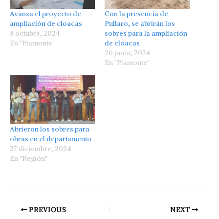
Avanza el proyecto de
Con la presencia de
ampliación de cloacas
Pullaro, se abrirán los
8 octubre, 2024
sobres para la ampliación
En "Piamonte"
de cloacas
26 junio, 2024
En "Piamonte"
Abrieron los sobres para
obras en el departamento
27 diciembre, 2024
En "Región"
PREVIOUS
NEXT