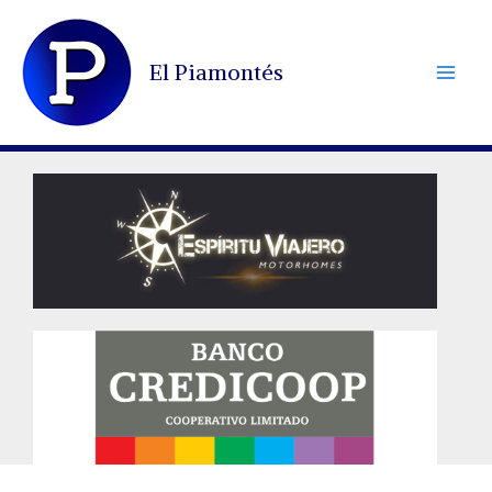
Ir
al
El Piamontés
contenido