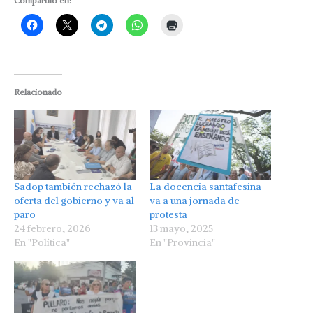
Compartilo en:
Relacionado
Sadop también rechazó la
La docencia santafesina
oferta del gobierno y va al
va a una jornada de
paro
protesta
24 febrero, 2026
13 mayo, 2025
En "Política"
En "Provincia"