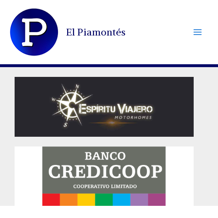
Ir
al
El Piamontés
contenido