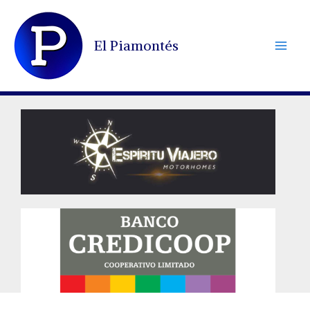
Ir
al
El Piamontés
contenido