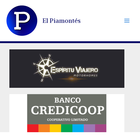
Ir
al
El Piamontés
contenido