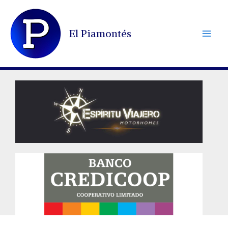
Ir
al
El Piamontés
contenido