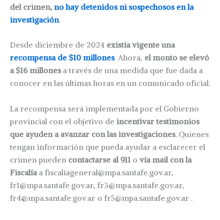
del crimen,
no hay detenidos ni sospechosos en la
investigación
.
Desde diciembre de 2024
existía vigente una
recompensa de $10 millones
. Ahora,
el monto se elevó
a $16 millones
a través de una medida que fue dada a
conocer en las últimas horas en un comunicado oficial.
La recompensa será implementada por el Gobierno
provincial con el objetivo de
incentivar testimonios
que ayuden a avanzar con las investigaciones
. Quienes
tengan información que pueda ayudar a esclarecer el
crimen pueden
contactarse al 911
o
vía mail con la
Fiscalía
a fiscaliageneral@mpa.santafe.gov.ar,
fr1@mpa.santafe.gov.ar, fr3@mpa.santafe.gov.ar,
fr4@mpa.santafe.gov.ar o fr5@mpa.santafe.gov.ar
.