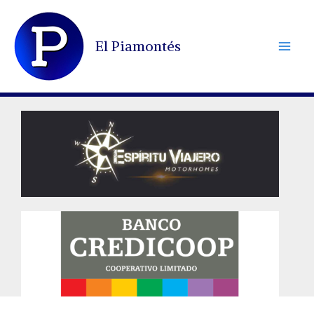
Ir
al
El Piamontés
contenido