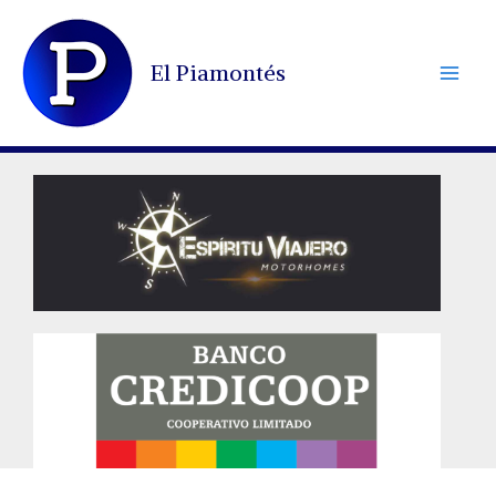
Ir
al
El Piamontés
contenido