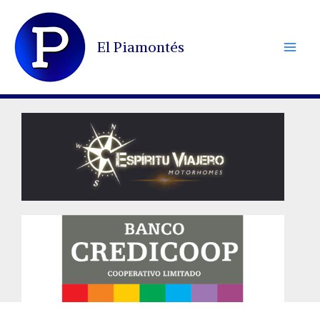
Ir
al
El Piamontés
contenido