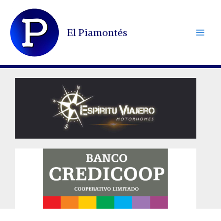
Ir
al
El Piamontés
contenido