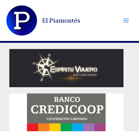
Ir
al
El Piamontés
contenido