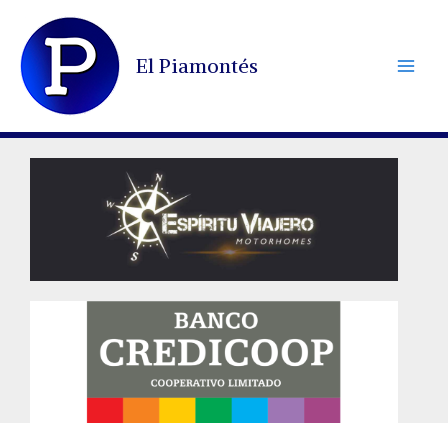
Ir
al
El Piamontés
contenido