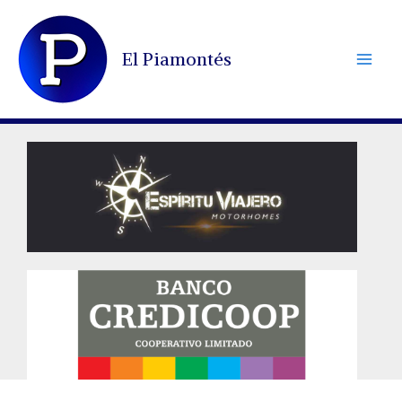
Ir
al
El Piamontés
contenido