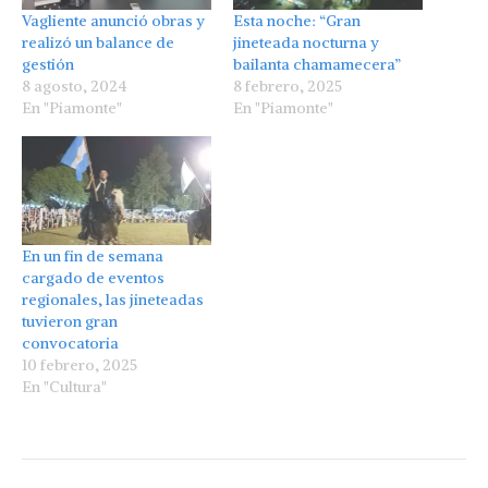
Vagliente anunció obras y
Esta noche: “Gran
realizó un balance de
jineteada nocturna y
gestión
bailanta chamamecera”
8 agosto, 2024
8 febrero, 2025
En "Piamonte"
En "Piamonte"
En un fin de semana
cargado de eventos
regionales, las jineteadas
tuvieron gran
convocatoria
10 febrero, 2025
En "Cultura"