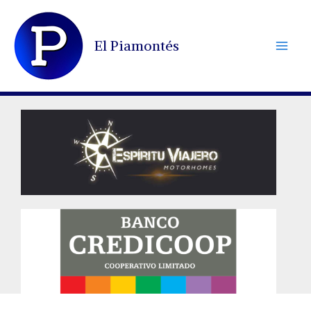
Ir
al
El Piamontés
contenido