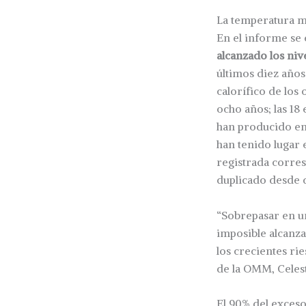
La temperatura m
En el informe se 
alcanzado los niv
últimos diez años
calorífico de lo
ocho años; las 18
han producido en 
han tenido lugar e
registrada corres
duplicado desde q
“Sobrepasar en u
imposible alcanza
los crecientes rie
de la OMM, Celest
El 90% del exceso