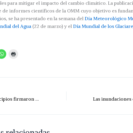
es para mitigar el impacto del cambio climático. La publica
e de informes científicos de la OMM cuyo objetivo es funda
os, se ha presentado en la semana del
Día Meteorológico M
ndial del Agua
(22 de marzo) y el
Día Mundial de los Glaciar
Comunas y municipios firmaron convenios para habilitar a la policía para retener motos
s relacionadas