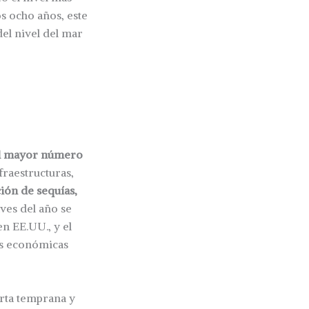
s ocho años, este
el nivel del mar
l mayor número
fraestructuras,
ón de sequías,
ves del año se
en EE.UU., y el
as económicas
erta temprana y