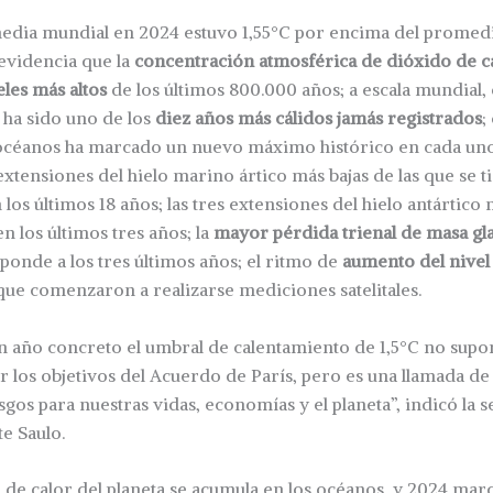
edia mundial en 2024 estuvo 1,55°C por encima del promed
evidencia que la
concentración atmosférica de dióxido de c
eles más altos
de los últimos 800.000 años; a escala mundial,
 ha sido uno de los
diez años más cálidos jamás registrados
;
s océanos ha marcado un nuevo máximo histórico en cada uno
 extensiones del hielo marino ártico más bajas de las que se t
los últimos 18 años; las tres extensiones del hielo antártico
n los últimos tres años; la
mayor pérdida trienal de masa gl
ponde a los tres últimos años; el ritmo de
aumento del nivel
ue comenzaron a realizarse mediciones satelitales.
n año concreto el umbral de calentamiento de 1,5°C no supo
r los objetivos del Acuerdo de París, pero es una llamada d
sgos para nuestras vidas, economías y el planeta”, indicó la 
e Saulo.
 de calor del planeta se acumula en los océanos, y 2024 marc