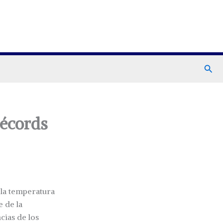
Busc
récords
 la temperatura
e de la
ias de los