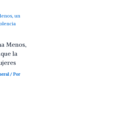
na Menos,
aque la
ujeres
neral
/ Por