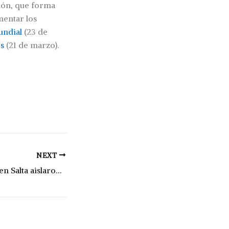
ción, que forma
mentar los
undial
(23 de
es
(21 de marzo).
NEXT
Las inundaciones en Salta aislaron a miles de personas en parajes y comunidades indígenas