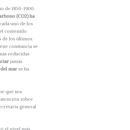
io de 1850-1900.
arbono (CO2) ha
 cada uno de los
 el contenido
 de los últimos
iene constancia se
 más reducidas
aciar
jamás
 del mar
se ha
ne que sea
e atención sobre
secretaria general
ó el nivel más