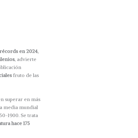
 récords en 2024
,
ilenios
, advierte
ublicación
iales
fruto de las
en superar en más
ura media mundial
50-1900. Se trata
tura hace 175