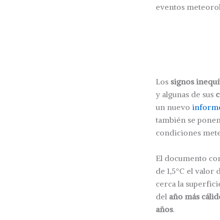
eventos meteoroló
Los
signos inequ
y algunas de sus
c
un nuevo
inform
también se ponen
condiciones mete
El documento con
de 1,5°C el valor
cerca la superfic
del
año más cálid
años
.