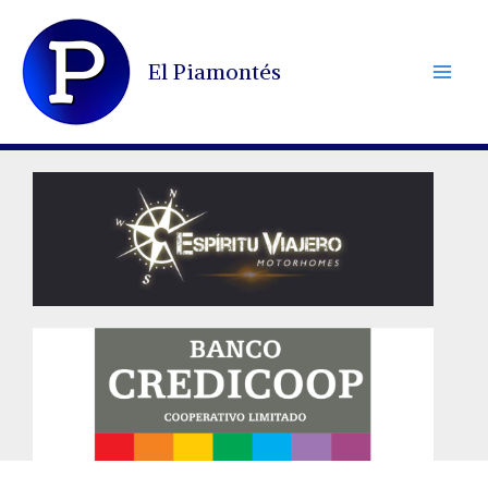
Ir
al
El Piamontés
contenido