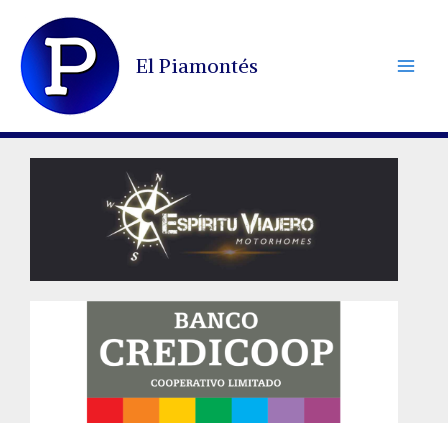
Ir
al
El Piamontés
contenido