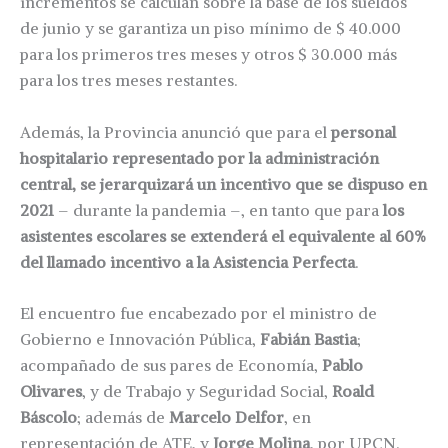
incrementos se calculan sobre la base de los sueldos
de junio y se garantiza un piso mínimo de $ 40.000
para los primeros tres meses y otros $ 30.000 más
para los tres meses restantes.
Además, la Provincia anunció que para el
personal
hospitalario representado por la administración
central, se jerarquizará un incentivo que se dispuso en
2021
– durante la pandemia –, en tanto que para
los
asistentes escolares se extenderá el equivalente al 60%
del llamado incentivo a la Asistencia Perfecta
.
El encuentro fue encabezado por el ministro de
Gobierno e Innovación Pública,
Fabián Bastia
;
acompañado de sus pares de Economía,
Pablo
Olivares
, y de Trabajo y Seguridad Social,
Roald
Báscolo
; además de
Marcelo Delfor
, en
representación de ATE, y
Jorge Molina
, por UPCN.