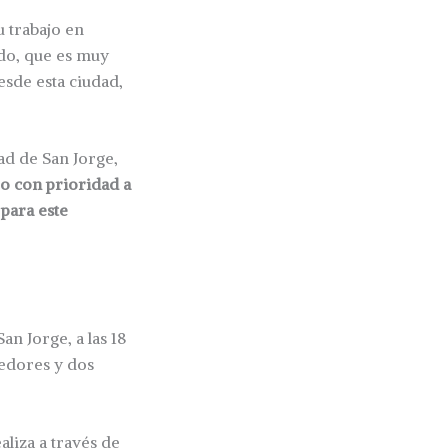
u trabajo en
ndo, que es muy
sde esta ciudad,
ad de San Jorge,
ro con prioridad a
 para este
n Jorge, a las 18
edores y dos
aliza a través de