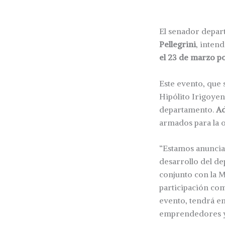
El senador depar
Pellegrini
, inten
el 23 de marzo po
Este evento, que 
Hipólito Irigoyen
departamento.
Ad
armados para la 
“Estamos anuncia
desarrollo del de
conjunto con la M
participación com
evento, tendrá e
emprendedores y 