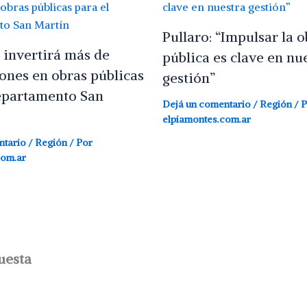
Pullaro: “Impulsar la o
 invertirá más de
pública es clave en nu
ones en obras públicas
gestión”
epartamento San
Dejá un comentario
/
Región
/ P
elpiamontes.com.ar
ntario
/
Región
/ Por
com.ar
uesta