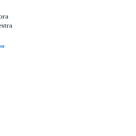
bra
estra
or