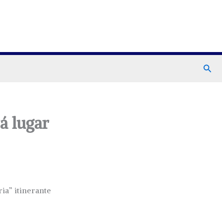
Busc
á lugar
ia” itinerante