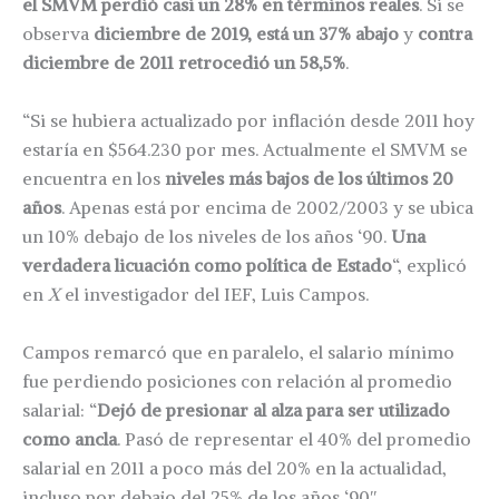
el SMVM perdió casi un 28% en términos reales
. Si se
observa
diciembre de 2019, está un 37% abajo
y
contra
diciembre de 2011 retrocedió un 58,5%
.
“Si se hubiera actualizado por inflación desde 2011 hoy
estaría en $564.230 por mes. Actualmente el SMVM se
encuentra en los
niveles más bajos de los últimos 20
años
. Apenas está por encima de 2002/2003 y se ubica
un 10% debajo de los niveles de los años ‘90.
Una
verdadera licuación como política de Estado
“, explicó
en
X
el investigador del IEF, Luis Campos.
Campos remarcó que en paralelo, el salario mínimo
fue perdiendo posiciones con relación al promedio
salarial: “
Dejó de presionar al alza para ser utilizado
como ancla
. Pasó de representar el 40% del promedio
salarial en 2011 a poco más del 20% en la actualidad,
incluso por debajo del 25% de los años ‘90″.