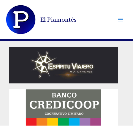
Ir
al
El Piamontés
contenido