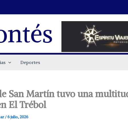
ontés
ias
Deportes
 San Martín tuvo una multitu
en El Trébol
.ar
/
6 julio, 2026