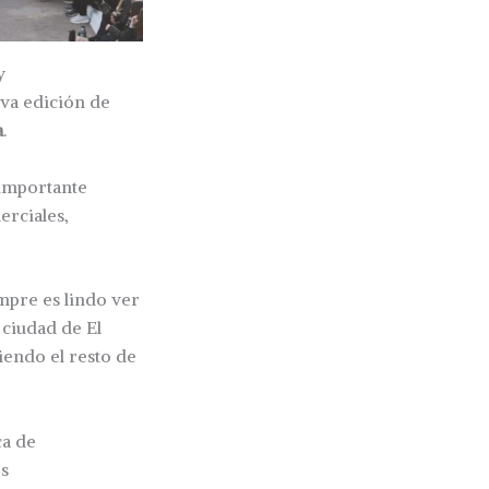
y
va edición de
a
.
 importante
erciales,
mpre es lindo ver
 ciudad de El
iendo el resto de
ca de
s