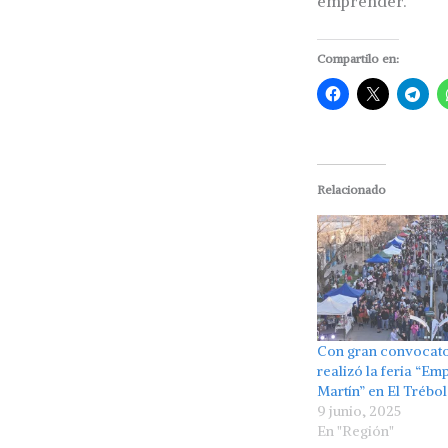
emprender.
Compartilo en:
Relacionado
Con gran convocato
realizó la feria “E
Martín” en El Trébol
9 junio, 2025
En "Región"