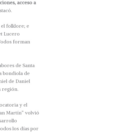
ciones, acceso a
stacó.
el folklore; e
et Lucero
 Todos forman
abores de Santa
a bondiola de
iel de Daniel
a región.
catoria y el
n Martín” volvió
sarrollo
odos los días por