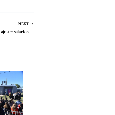
NEXT
El costo oculto del ajuste: salarios en caída, familias endeudadas y un Estado en retroceso