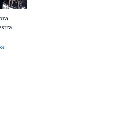
bra
estra
or