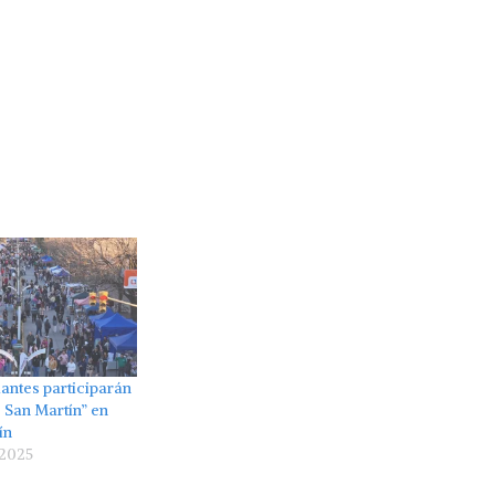
iantes participarán
 San Martín” en
ín
 2025