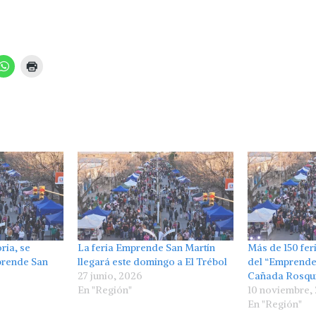
ria, se
La feria Emprende San Martín
Más de 150 fer
mprende San
llegará este domingo a El Trébol
del “Emprende
27 junio, 2026
Cañada Rosqu
En "Región"
10 noviembre,
En "Región"