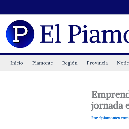
Ir
al
contenido
El Piam
Inicio
Piamonte
Región
Provincia
Notic
Emprende
jornada 
Por
elpiamontes.com