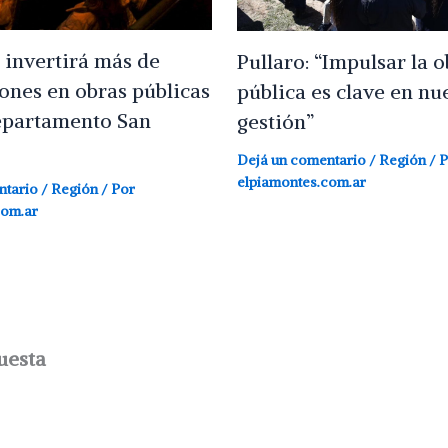
 invertirá más de
Pullaro: “Impulsar la o
ones en obras públicas
pública es clave en nu
epartamento San
gestión”
Dejá un comentario
/
Región
/ P
elpiamontes.com.ar
ntario
/
Región
/ Por
com.ar
uesta