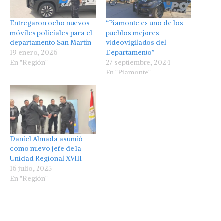
Entregaron ocho nuevos
“Piamonte es uno de los
móviles policiales para el
pueblos mejores
departamento San Martín
videovigilados del
19 enero, 2026
Departamento”
En "Región"
27 septiembre, 2024
En "Piamonte"
Daniel Almada asumió
como nuevo jefe de la
Unidad Regional XVIII
16 julio, 2025
En "Región"