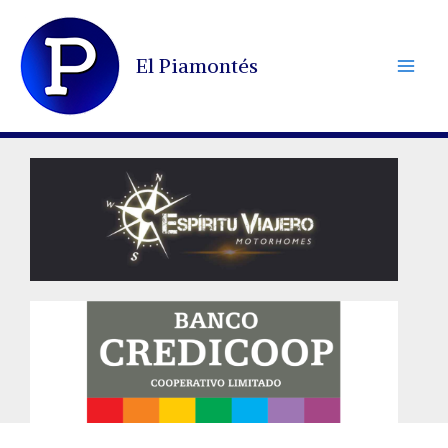
Ir
al
El Piamontés
contenido