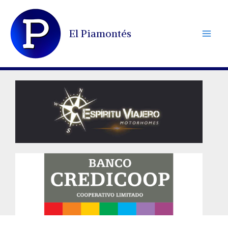
Ir
al
El Piamontés
contenido