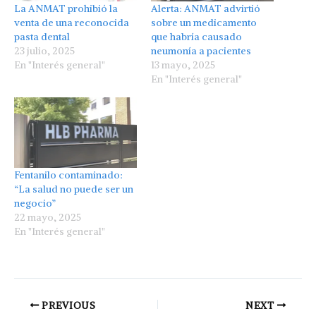
La ANMAT prohibió la
Alerta: ANMAT advirtió
venta de una reconocida
sobre un medicamento
pasta dental
que habría causado
23 julio, 2025
neumonía a pacientes
En "Interés general"
13 mayo, 2025
En "Interés general"
Fentanilo contaminado:
“La salud no puede ser un
negocio”
22 mayo, 2025
En "Interés general"
PREVIOUS
NEXT