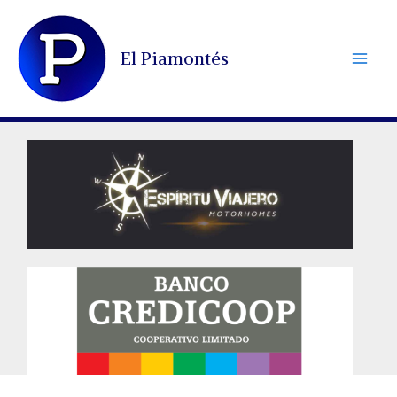
Ir
al
El Piamontés
contenido