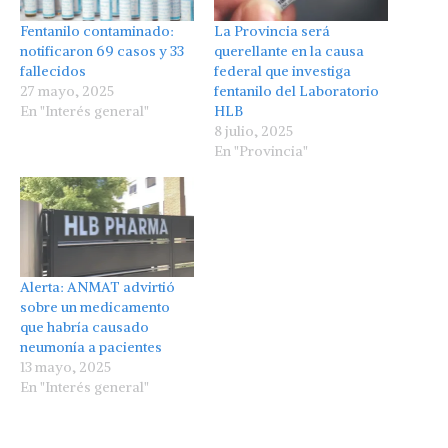
Fentanilo contaminado:
La Provincia será
notificaron 69 casos y 33
querellante en la causa
fallecidos
federal que investiga
27 mayo, 2025
fentanilo del Laboratorio
En "Interés general"
HLB
8 julio, 2025
En "Provincia"
Alerta: ANMAT advirtió
sobre un medicamento
que habría causado
neumonía a pacientes
13 mayo, 2025
En "Interés general"