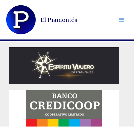
Ir
al
El Piamontés
contenido