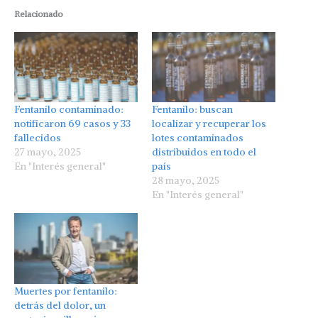
Relacionado
Fentanilo contaminado:
Fentanilo: buscan
notificaron 69 casos y 33
localizar y recuperar los
fallecidos
lotes contaminados
27 mayo, 2025
distribuidos en todo el
En "Interés general"
país
28 mayo, 2025
En "Interés general"
Muertes por fentanilo:
detrás del dolor, un