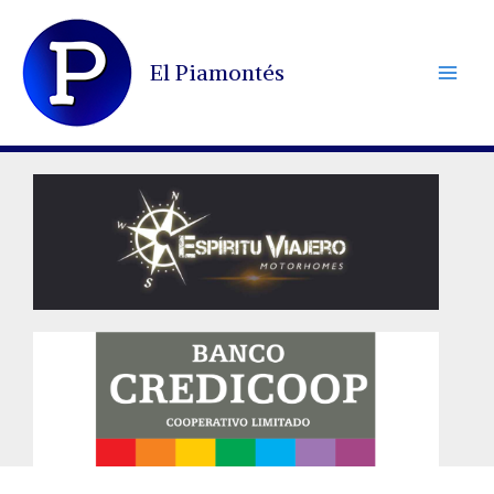
Ir
al
El Piamontés
contenido