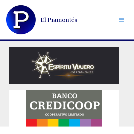
Ir
al
El Piamontés
contenido