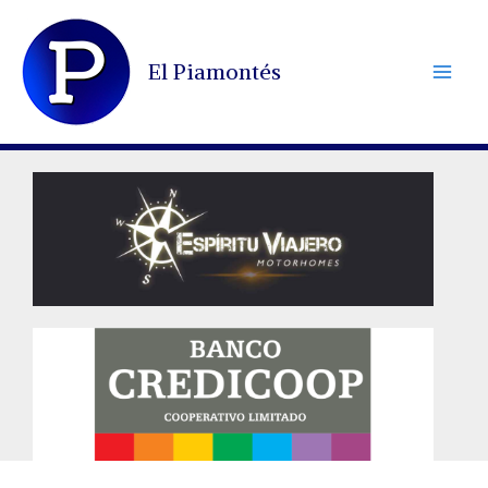
Ir
al
El Piamontés
contenido