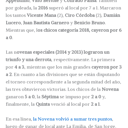
Appendino
,
Vitto Bertolé
y
Conrado Pansa
. También
por goleada, la
2016
superó al local por 7 a 1. Marcaron
los tantos
Vicente Mana
(2),
Ciro Córdoba
(2),
Damián
Lucero
,
Juan Bautista Garnero
y
Benicio Bruno
.
Mientras que, l
os chicos categoría 2018, cayeron por 6
a 0
.
Las n
ovenas especiales (2014 y 2013)
lograron un
triunfo y una derrota
, respectivamente. La primera
por
4 a 3
, mientras que los más grandes
cayeron por 3
a 2
. En cuanto a las divisiones que se están disputando
el torneo correspondiente a la segunda mitad del año,
las tres obtuvieron victorias. Los chicos de la
Novena
ganaron
5 a 0
, la
Séptima
se impuso por
2 a 0
y,
finalmente, la
Quinta
venció al local por
2 a 1
.
En esa línea,
la Novena volvió a sumar tres puntos
,
luego de ganar de local ante La Emilia, de San Jorge.