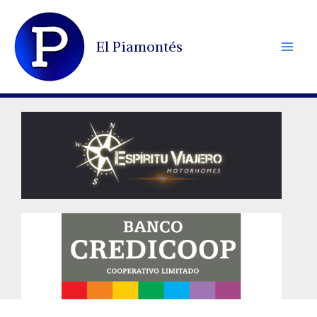
Ir
al
El Piamontés
contenido