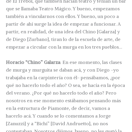
de El Trébol, que también hacían teatro y tenían un bar
que se llamaba Teatro Mágico. Y bueno, empezamos
también a vincularnos con ellos. Y bueno, un poco a
partir de ahí surge la idea de empezar a funcionar. A
partir, en realidad, de una idea del Chino [Galarza] y
de Diego [Zurbano], tiran lo de la escuela de arte, de
empezar a circular con la murga en los tres pueblos…
Horacio “Chino” Galarza
: En ese momento, las clases
de murga y murguita se daban acá, y con Diego -yo
trabajaba en la carpintería con él- pensábamos, ¿por
qué no hacerlo todo el año? O sea, se hacía en la época
del verano. ¿Por qué no hacerlo todo el año? Pero
nosotros en ese momento estábamos pensando más
en la estructura de Piamonte, de decir, vamos a
hacerlo acá. Y cuando se lo comentamos a Jorge
[Zanuzzi] y a “Bichi” [David Andruetto], no nos
contestaban. Nosotros dijimos, bueno, no les gustó la