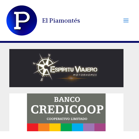
Ir
al
El Piamontés
contenido