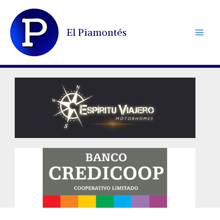
Ir
al
El Piamontés
contenido