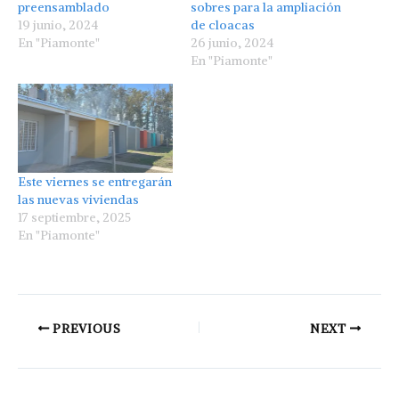
preensamblado
sobres para la ampliación
19 junio, 2024
de cloacas
En "Piamonte"
26 junio, 2024
En "Piamonte"
Este viernes se entregarán
las nuevas viviendas
17 septiembre, 2025
En "Piamonte"
PREVIOUS
NEXT