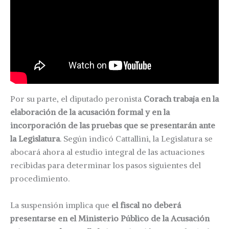
Por su parte, el diputado peronista
Corach trabaja en la
elaboración de la acusación formal y en la
incorporación de las pruebas que se presentarán ante
la Legislatura
. Según indicó Cattallini, la Legislatura se
abocará ahora al estudio integral de las actuaciones
recibidas para determinar los pasos siguientes del
procedimiento.
La suspensión implica que
el fiscal no deberá
presentarse en el Ministerio Público de la Acusación