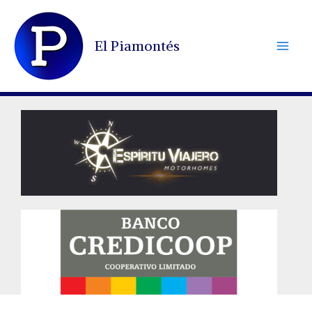
Ir
al
El Piamontés
contenido