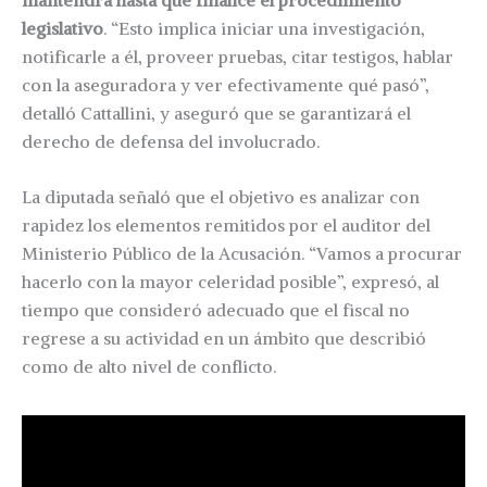
legislativo
. “Esto implica iniciar una investigación,
notificarle a él, proveer pruebas, citar testigos, hablar
con la aseguradora y ver efectivamente qué pasó”,
detalló Cattallini, y aseguró que se garantizará el
derecho de defensa del involucrado.
La diputada señaló que el objetivo es analizar con
rapidez los elementos remitidos por el auditor del
Ministerio Público de la Acusación. “Vamos a procurar
hacerlo con la mayor celeridad posible”, expresó, al
tiempo que consideró adecuado que el fiscal no
regrese a su actividad en un ámbito que describió
como de alto nivel de conflicto.