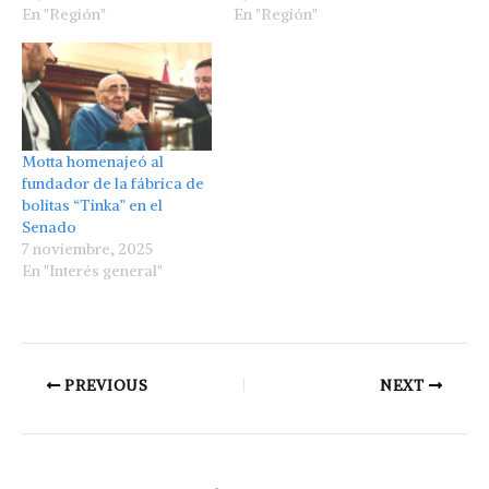
En "Región"
En "Región"
Motta homenajeó al
fundador de la fábrica de
bolitas “Tinka” en el
Senado
7 noviembre, 2025
En "Interés general"
PREVIOUS
NEXT