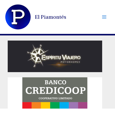
Ir
al
El Piamontés
contenido