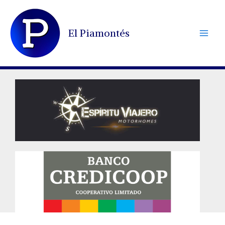
Ir
al
El Piamontés
contenido