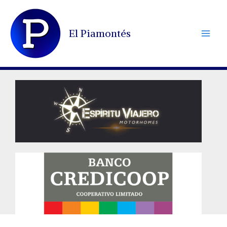
Ir
al
El Piamontés
contenido