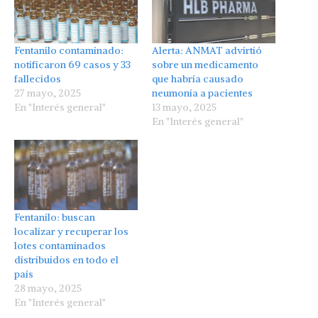
Fentanilo contaminado:
Alerta: ANMAT advirtió
notificaron 69 casos y 33
sobre un medicamento
fallecidos
que habría causado
27 mayo, 2025
neumonía a pacientes
En "Interés general"
13 mayo, 2025
En "Interés general"
Fentanilo: buscan
localizar y recuperar los
lotes contaminados
distribuidos en todo el
país
28 mayo, 2025
En "Interés general"