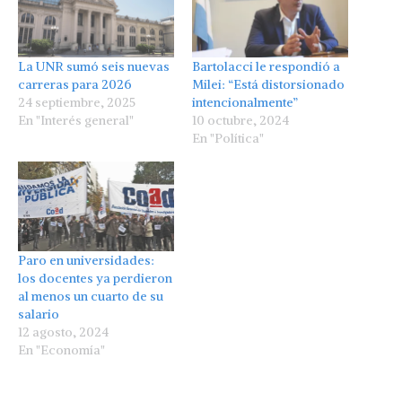
La UNR sumó seis nuevas
Bartolacci le respondió a
carreras para 2026
Milei: “Está distorsionado
24 septiembre, 2025
intencionalmente”
En "Interés general"
10 octubre, 2024
En "Política"
Paro en universidades:
los docentes ya perdieron
al menos un cuarto de su
salario
12 agosto, 2024
En "Economía"