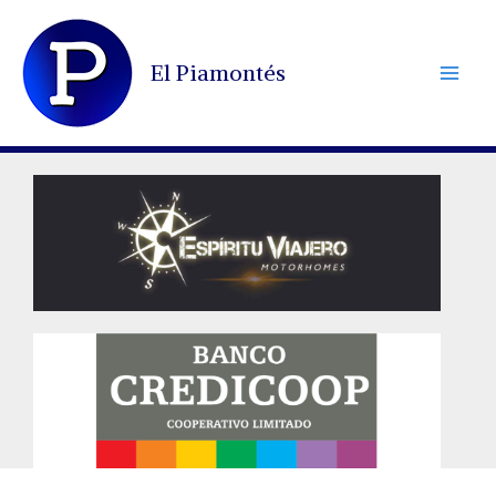
Ir
al
El Piamontés
contenido