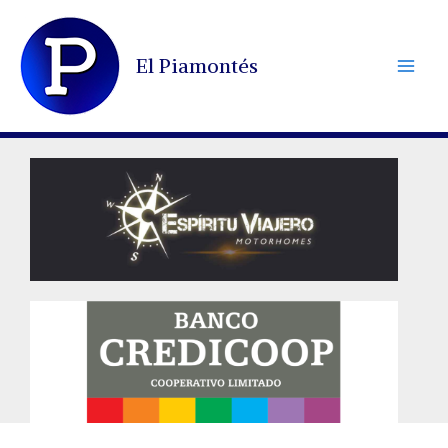
Ir
al
El Piamontés
contenido