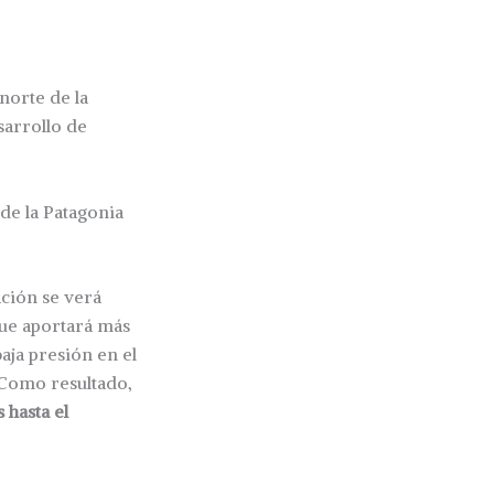
 norte de la
arrollo de
sde la Patagonia
ación se verá
que aportará más
aja presión en el
. Como resultado,
 hasta el