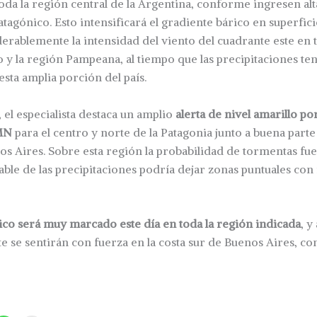
da la región central de la Argentina, conforme ingresen al
atagónico. Esto intensificará el gradiente bárico en superficie
rablemente la intensidad del viento del cuadrante este en 
o y la región Pampeana, al tiempo que las precipitaciones te
esta amplia porción del país.
, el especialista destaca un amplio
alerta de nivel amarillo por
SMN
para el centro y norte de la Patagonia junto a buena parte
s Aires. Sobre esta región la probabilidad de tormentas fuer
iable de las precipitaciones podría dejar zonas puntuales c
co será muy marcado este día en toda la región indicada
, y
te se sentirán con fuerza en la costa sur de Buenos Aires, co