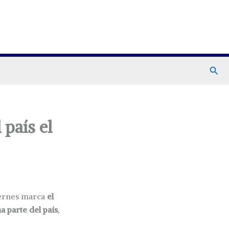
Busc
 país el
viernes marca
el
a parte del país
,