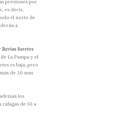
tas presiones por
, es decir,
todo el norte de
nderán a
 lluvias fuertes
 de La Pampa y el
tes es baja, pero
on más de 30 mm
 además los
n ráfagas de 50 a