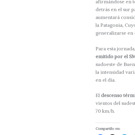
afirmándose en to
detrás en el sur p
aumentará conside
la Patagonia, Cuy
generalizarse en 
Para esta jornada
emitido por el 
sudoeste de Bueno
la intensidad var
en el día.
El
descenso térmi
vientos del sudes
70 km/h.
Compartilo en: