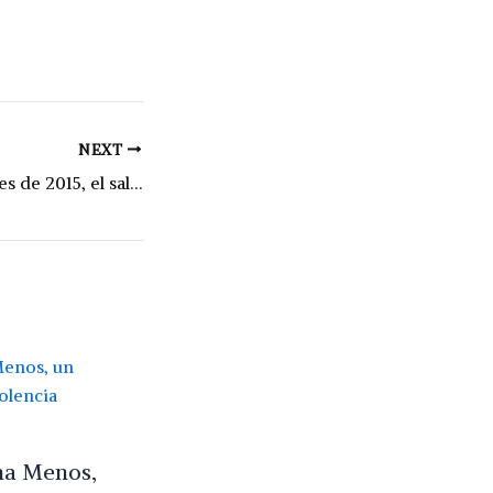
NEXT
Para llegar a niveles de 2015, el salario docente debería crecer 45% en Santa Fe
na Menos,