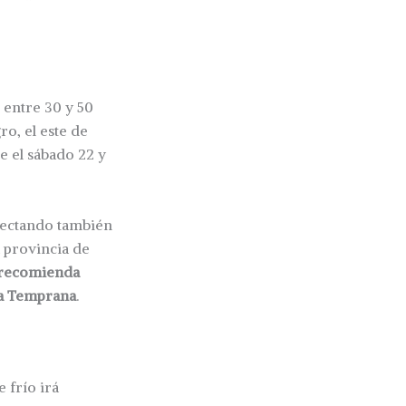
 entre 30 y 50
ro, el este de
e el sábado 22 y
afectando también
a provincia de
recomienda
rta Temprana
.
e frío irá