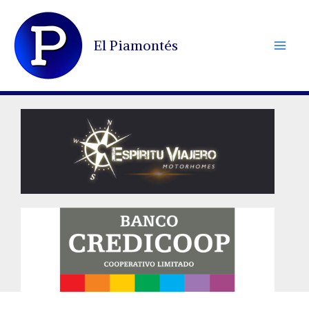
Ir
al
El Piamontés
contenido