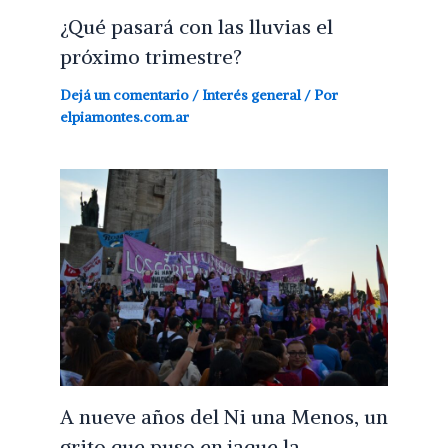
¿Qué pasará con las lluvias el
próximo trimestre?
Dejá un comentario
/
Interés general
/ Por
elpiamontes.com.ar
A nueve años del Ni una Menos, un
grito que puso en jaque la