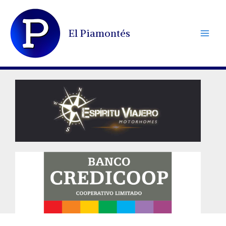
Ir
al
El Piamontés
contenido