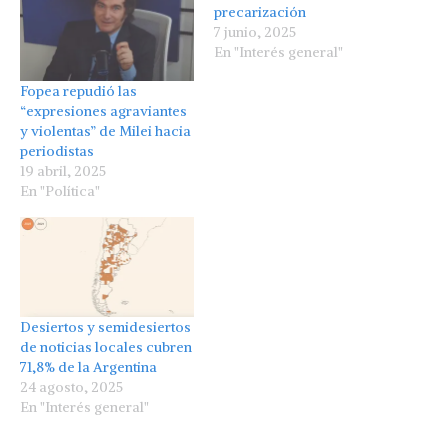
precarización
7 junio, 2025
En "Interés general"
Fopea repudió las
“expresiones agraviantes
y violentas” de Milei hacia
periodistas
19 abril, 2025
En "Política"
Desiertos y semidesiertos
de noticias locales cubren
71,8% de la Argentina
24 agosto, 2025
En "Interés general"