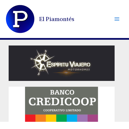
Ir
al
El Piamontés
contenido