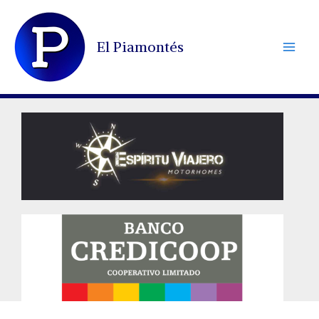
Ir
al
El Piamontés
contenido