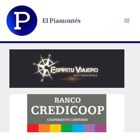
Ir
al
El Piamontés
contenido