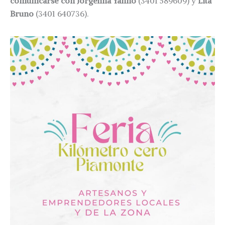
comunicarse con Jorgelina Yanno
(3401 589609)
y
Lita
Bruno
(3401 640736).