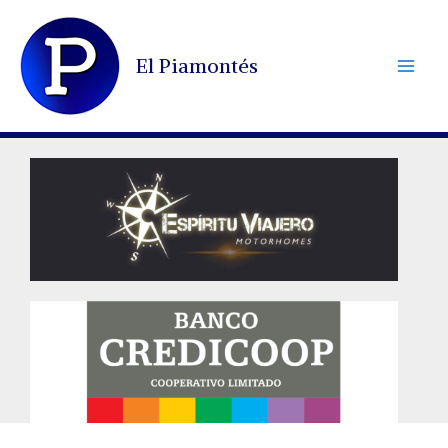
Ir
al
El Piamontés
contenido