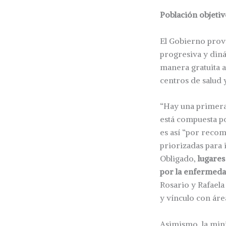
Población objeti
El Gobierno provi
progresiva y diná
manera gratuita a
centros de salud y
“Hay una primera
está compuesta po
es así “por reco
priorizadas para 
Obligado,
lugares
por la enfermed
Rosario y Rafaela
y vínculo con áre
Asimismo, la min