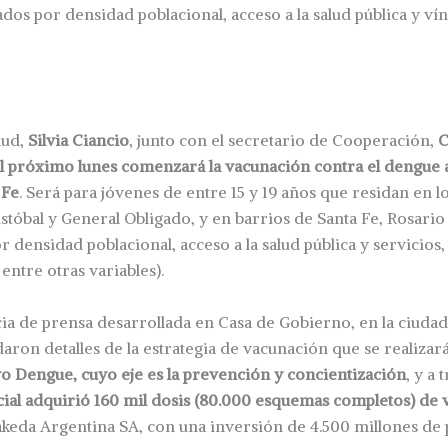
dos por densidad poblacional, acceso a la salud pública y ví
lud,
Silvia Ciancio
, junto con el secretario de Cooperación,
C
l próximo lunes comenzará la vacunación contra el dengue a
 Fe
. Será para jóvenes de entre 15 y 19 años que residan en 
istóbal y General Obligado, y en barrios de Santa Fe, Rosario
r densidad poblacional, acceso a la salud pública y servicios,
entre otras variables).
a de prensa desarrollada en Casa de Gobierno, en la ciudad 
aron detalles de la estrategia de vacunación que se realizar
vo Dengue, cuyo eje es la prevención y concientización
, y a 
ial adquirió 160 mil dosis (80.000 esquemas completos) de
akeda Argentina SA, con una inversión de 4.500 millones de 