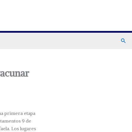
Busc
vacunar
na primera etapa
artamentos 9 de
aela. Los lugares