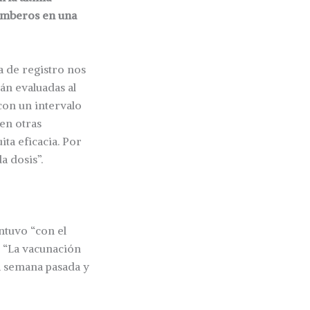
bomberos en una
a de registro nos
án evaluadas al
 con un intervalo
en otras
ita eficacia. Por
a dosis”.
ntuvo “con el
: “La vacunación
la semana pasada y