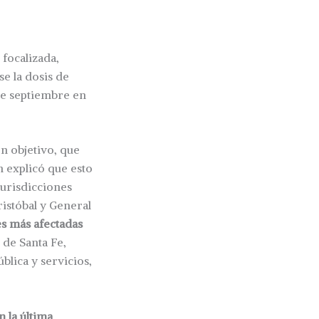
focalizada,
e la dosis de
 de septiembre en
n objetivo, que
n explicó que esto
jurisdicciones
ristóbal y General
es más afectadas
 de Santa Fe,
blica y servicios,
 la última