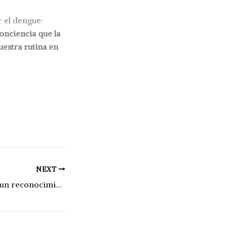
r el dengue:
onciencia que la
uestra rutina en
NEXT
El Senado otorgó un reconocimiento a María Paz Casadevall