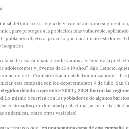
vo
ncial definió la estrategia de vacunación como segmentada, 
mica para proteger a la población más vulnerable, aplicándos
 la población objetivo, proceso que dará inicio este lunes 9
 hospitales.
 etapa de esta campaña donde vamos a vacunar a la població
r adolescentes y jóvenes de 15 a 19 años”, dijo Ciancio, quie
mendación de la Comisión Nacional de Inmunizaciones”. Las 
iniciar esta campaña son los departamentos 9 de Julio, San C
 elegidos debido a que entre 2009 y 2024 fueron las region
ad
. Lo mismo ocurrirá con los pobladores de algunos barrios
 (seleccionados por densidad poblacional, acceso a la salud pú
as endémicas, entre otras variables).
istra remarcó que “
en una segunda etapa de esta campaña, en