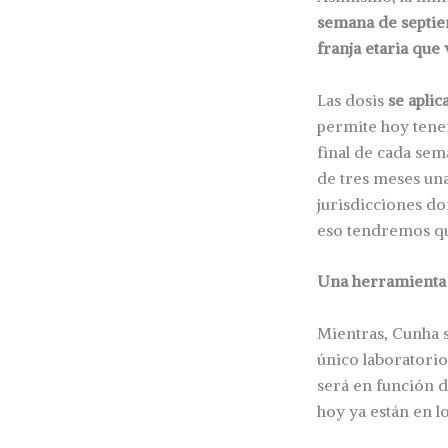
semana de septiem
franja etaria que 
Las dosis
se aplic
permite hoy tener
final de cada sem
de tres meses una
jurisdicciones don
eso tendremos que
Una herramienta
Mientras, Cunha s
único laboratorio
será en función d
hoy ya están en l