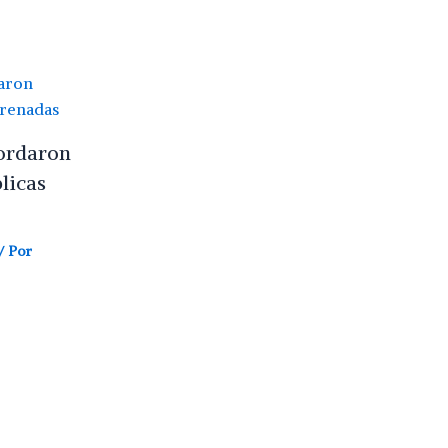
ordaron
licas
/ Por