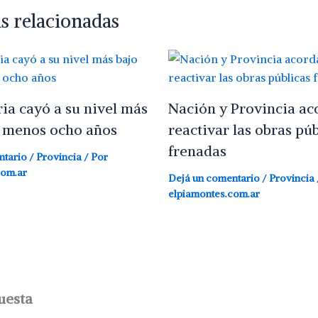
s relacionadas
ria cayó a su nivel más
Nación y Provincia ac
l menos ocho años
reactivar las obras púb
frenadas
ntario
/
Provincia
/ Por
com.ar
Dejá un comentario
/
Provincia
elpiamontes.com.ar
uesta