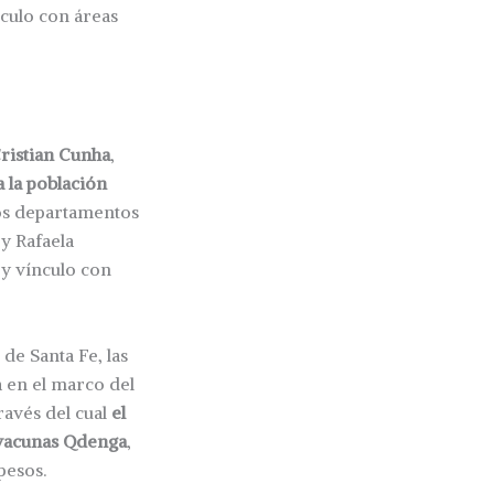
nculo con áreas
ristian Cunha
,
 la población
los departamentos
 y Rafaela
 y vínculo con
de Santa Fe, las
á en el marco del
través del cual
el
 vacunas Qdenga
,
pesos.