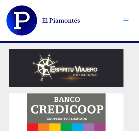
Ir
al
El Piamontés
contenido