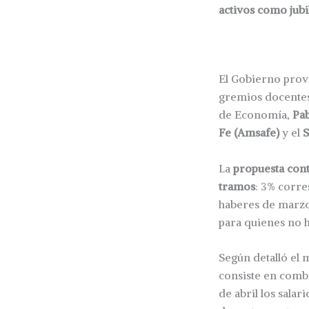
activos como jubi
El Gobierno provi
gremios docentes
de Economía,
Pab
Fe (Amsafe)
y el
S
La
propuesta cont
tramos
: 3% corre
haberes de marzo
para quienes no h
Según detalló el 
consiste en comb
de abril los sala