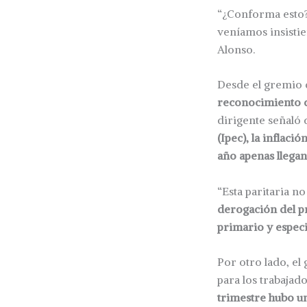
“¿Conforma esto?
veníamos insistie
Alonso.
Desde el gremio 
reconocimiento d
dirigente señaló
(Ipec), la inflac
año apenas llegan
“Esta paritaria n
derogación del pr
primario y especi
Por otro lado, el
para los trabajad
trimestre hubo un