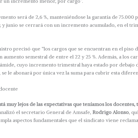
er un incremento menor, por cargo”.
emento será de 2,6 %, manteniéndose la garantía de 75.000
 y junio se cerrará con un incremento acumulado, en el trim
nistro precisó que “los cargos que se encuentran en el piso 
un aumento semestral de entre el 22 y 25 %. Además, a los car
rámide, cuyo incremento trimestral haya estado por debajo de
 se le abonará por única vez la suma para cubrir esta diferen
docente
stá muy lejos de las expectativas que teníamos los docentes, 
 analizó el secretario General de Amsafe,
Rodrigo Alonso
, q
templa aspectos fundamentales que el sindicato viene recla