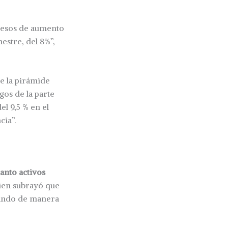
 pesos de aumento
estre, del 8%”,
de la pirámide
gos de la parte
l 9,5 % en el
cia”.
tanto activos
uien subrayó que
mando de manera