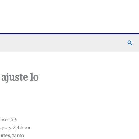
Busc
ajuste lo
amos: 3%
mayo y 2,4% en
ntes, tanto