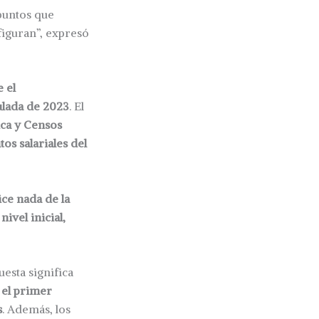
puntos que
figuran”, expresó
 el
ulada de 2023
. El
tica y Censos
os salariales del
ice nada de la
ivel inicial,
esta significa
 el primer
s
. Además, los