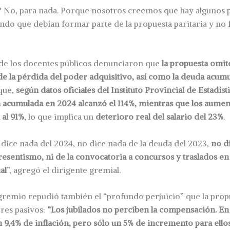
 No, para nada. Porque nosotros creemos que hay algunos 
ndo que debían formar parte de la propuesta paritaria y no 
de los docentes públicos denunciaron que
la propuesta omite
e la pérdida del poder adquisitivo, así como la deuda acum
 que,
según datos oficiales del Instituto Provincial de Estadís
ión acumulada en 2024 alcanzó el 114%, mientras que los aument
 al 91%
, lo que implica un
deterioro real del salario del 23%
.
o dice nada del 2024, no dice nada de la deuda del 2023,
no d
esentismo, ni de la convocatoria a concursos y traslados en n
al
”, agregó el dirigente gremial.
 gremio repudió también el “profundo perjuicio” que la propu
ores pasivos:
“Los jubilados no perciben la compensación. En
 9,4% de inflación, pero sólo un 5% de incremento para ello