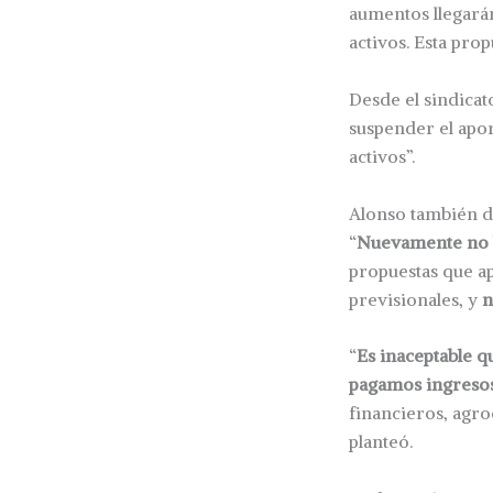
aumentos llegarán
activos. Esta pro
Desde el sindicat
suspender el apor
activos”.
Alonso también de
“
Nuevamente no h
propuestas que ap
previsionales, y
n
“
Es inaceptable q
pagamos ingresos
financieros, agro
planteó.