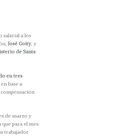
salarial a los
ión,
José Goity
, y
sterio de Santa
do en tres
 en base a
na compensación
mes de marzo y
 que para el mes
ún trabajador