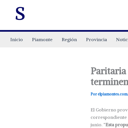
s
Inicio
Piamonte
Región
Provincia
Notic
Paritaria
terminem
Por
elpiamontes.com
El Gobierno provi
correspondiente a
junio. “
Esta propu