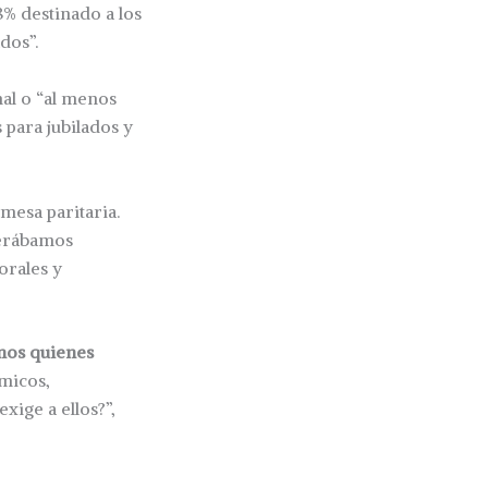
8% destinado a los
dos”.
nal o “al menos
 para jubilados y
mesa paritaria.
perábamos
orales y
omos quienes
micos,
xige a ellos?”,