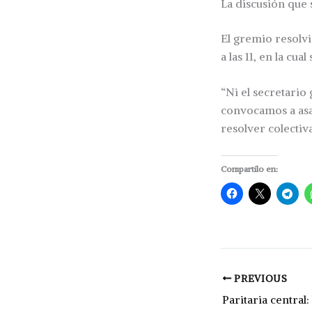
La discusión que 
El gremio resolvi
a las 11, en la cua
“Ni el secretario 
convocamos a asa
resolver colectiv
Compartilo en:
PREVIOUS