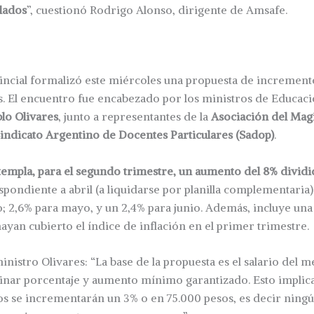
lados
”, cuestionó Rodrigo Alonso, dirigente de Amsafe.
ncial formalizó este miércoles una propuesta de incremento 
. El encuentro fue encabezado por los ministros de Educac
lo Olivares
, junto a representantes de la
Asociación del Magi
indicato Argentino de Docentes Particulares (Sadop)
.
empla, para el segundo trimestre, un aumento del 8% dividi
spondiente a abril (a liquidarse por planilla complementaria)
; 2,6% para mayo, y un 2,4% para junio. Además, incluye u
ayan cubierto el índice de inflación en el primer trimestre.
ministro Olivares: “La base de la propuesta es el salario del 
inar porcentaje y aumento mínimo garantizado. Esto implica
rios se incrementarán un 3% o en 75.000 pesos, es decir ning