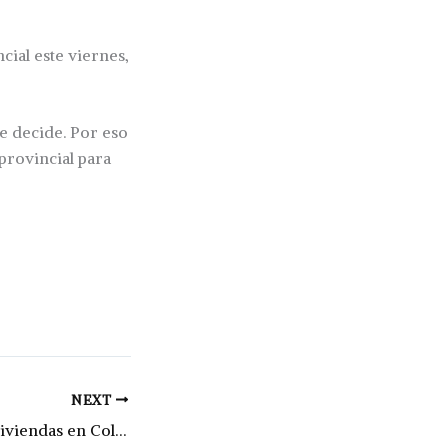
ial este viernes,
ue decide. Por eso
provincial para
NEXT
Sortearon cinco viviendas en Colonia Belgrano