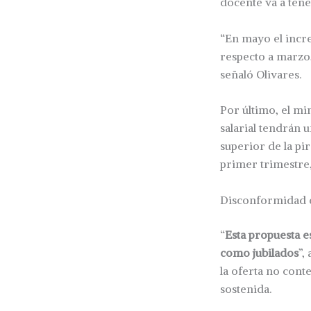
docente va a ten
“En mayo el incr
respecto a marzo;
señaló Olivares.
Por último, el mi
salarial tendrán 
superior de la pi
primer trimestre,
Disconformidad 
“
Esta propuesta e
como jubilados
”,
la oferta no con
sostenida.