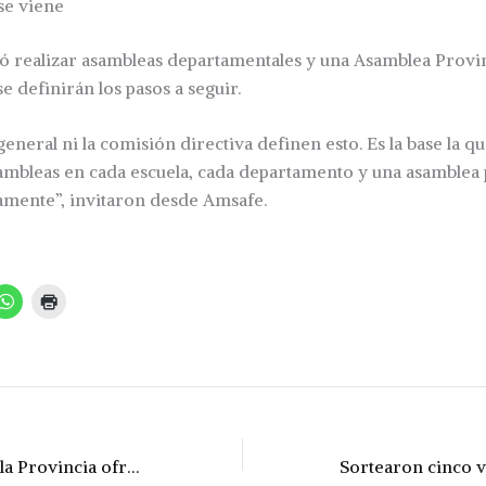
se viene
ó realizar asambleas departamentales y una Asamblea Provinc
l se definirán los pasos a seguir.
general ni la comisión directiva definen esto. Es la base la q
mbleas en cada escuela, cada departamento y una asamblea 
amente”, invitaron desde Amsafe.
Paritaria central: la Provincia ofreció un aumento del 8% en tres tramos