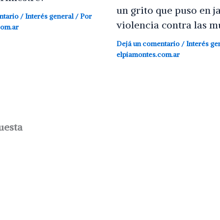
un grito que puso en j
ntario
/
Interés general
/ Por
violencia contra las m
com.ar
Dejá un comentario
/
Interés ge
elpiamontes.com.ar
uesta