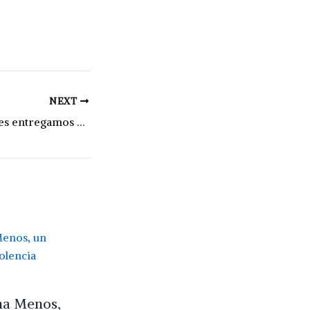
NEXT
Motta: “En 14 meses entregamos 53 viviendas, se están construyendo 44 y hay 25 en proceso licitatorio”
na Menos,