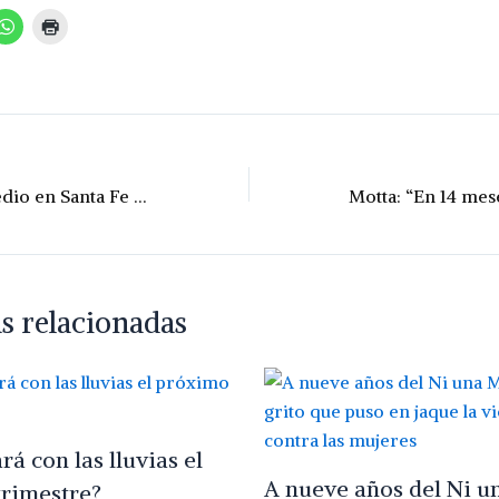
El ingreso promedio en Santa Fe fue de $413.000
s relacionadas
á con las lluvias el
A nueve años del Ni u
rimestre?