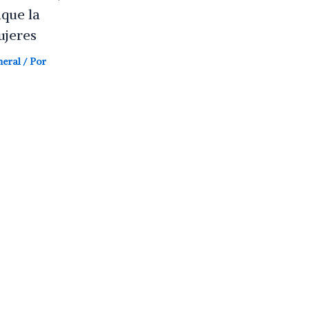
aque la
ujeres
neral
/ Por