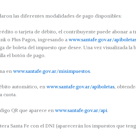
aron las diferentes modalidades de pago disponibles:
crédito o tarjeta de débito, el contribuyente puede abonar a 
ink o Plus Pagos, ingresando a
www.santafe.gov.ar/apiboleta
a de boleta del impuesto que desee. Una vez visualizada la b
lla el botón de pago.
ana en
www.santafe.gov.ar/misimpuestos
.
ébito automático, en
www.santafe.gov.ar/apiboletas
, obtendr
a cuota.
ódigo QR que aparece en
www.santafe.gov.ar/api
.
letera Santa Fe con el DNI (aparecerán los impuestos que teng