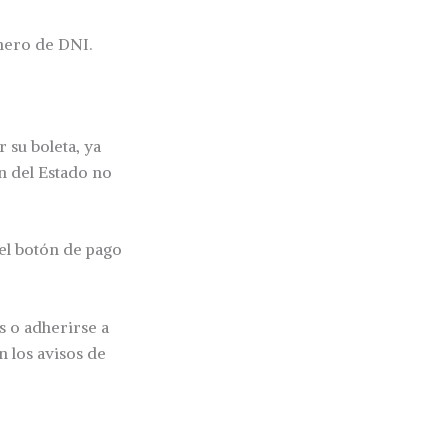
mero de DNI.
 su boleta, ya
ón del Estado no
del botón de pago
s o adherirse a
n los avisos de