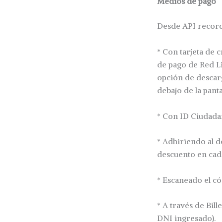
Medios de pago
Desde API record
* Con tarjeta de 
de pago de Red L
opción de descarg
debajo de la panta
* Con ID Ciudad
* Adhiriendo al d
descuento en cad
* Escaneado el c
* A través de Bil
DNI ingresado).