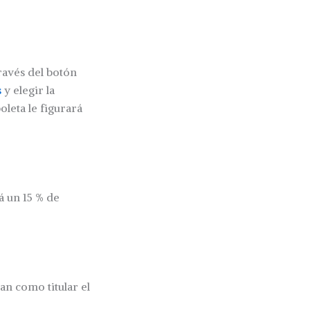
través del botón
s
y elegir la
oleta le figurará
á un 15 % de
an como titular el