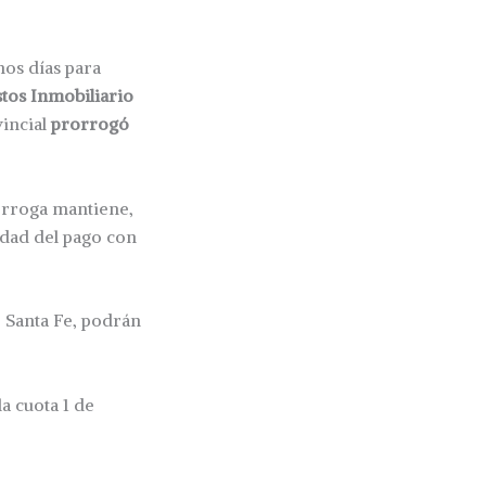
mos días para
stos Inmobiliario
vincial
prorrogó
rórroga mantiene,
lidad del pago con
 Santa Fe, podrán
a cuota 1 de